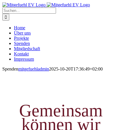
Zum
Inhalt
Suche
springen
nach:
Home
Über uns
Projekte
Spenden
Mitgliedschaft
Kontakt
Impressum
Spenden
mitgefuehladmin
2025-10-20T17:36:49+02:00
Gemeinsam
können wir